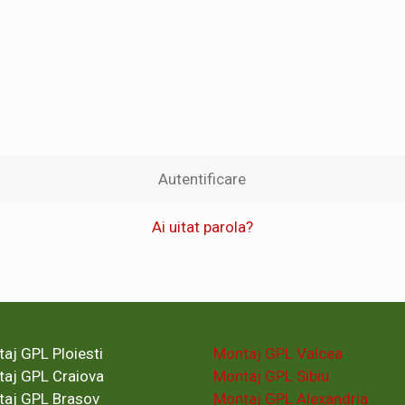
Autentificare
Ai uitat parola?
aj GPL Ploiesti
Montaj GPL Valcea
aj GPL Craiova
Montaj GPL Sibiu
aj GPL Brasov
Montaj GPL Alexandria